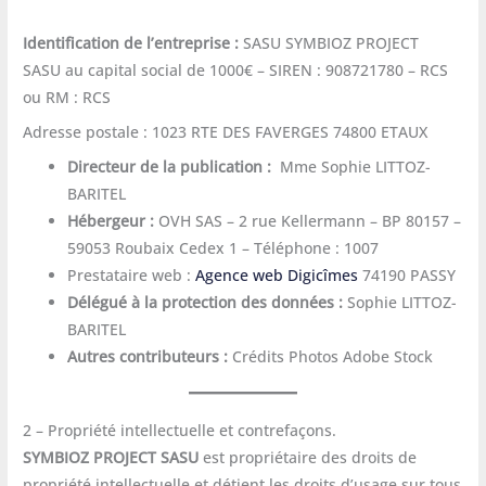
Identification de l’entreprise :
SASU SYMBIOZ PROJECT
SASU au capital social de 1000€ – SIREN : 908721780 – RCS
ou RM : RCS
Adresse postale : 1023 RTE DES FAVERGES 74800 ETAUX
Directeur de la publication :
Mme Sophie LITTOZ-
BARITEL
Hébergeur :
OVH SAS – 2 rue Kellermann – BP 80157 –
59053 Roubaix Cedex 1 – Téléphone : 1007
Prestataire web :
Agence web Digicîmes
74190 PASSY
Délégué à la protection des données :
Sophie LITTOZ-
BARITEL
Autres contributeurs :
Crédits Photos Adobe Stock
2 – Propriété intellectuelle et contrefaçons.
SYMBIOZ PROJECT SASU
est propriétaire des droits de
propriété intellectuelle et détient les droits d’usage sur tous